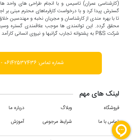
تا با بهره مندی از کارشناسان و مجریان نخبه و مهندسین خلاق
شرکت P&S به پشتوانه تجارب گرانبها و نیروی انسانی کارآمد با افق فعالیت در عرصه های فرامنطقه ای حرکت می کند.
شماره تماس: 06142537436 - 09166452585
لینک های مهم
فروشگاه
وبلاگ
درباره ما
تماس با ما
شرایط مرجوعی
آموزش