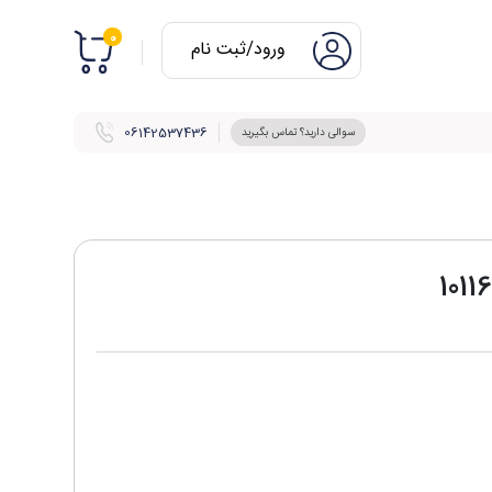
0
ورود/ثبت نام
06142537436
سوالی دارید؟ تماس بگیرید