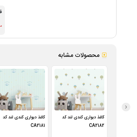
ق
موج
محصولات مشابه
‹
کاغذ دیواری کندی لند کد
کاغذ دیواری کندی لند کد
CA2181
CA2182