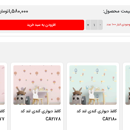
یمت محصول:
1,580,000تومان
-
1
+
افزودن به سبد خرید
ودی انبار 100 عدد
کاغذ دیواری کندی لند کد
کاغذ دیواری کندی لند کد
کاغ
77
CA2178
CA2180