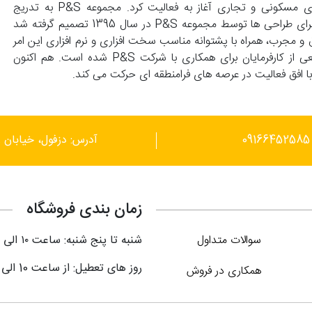
(کارشناسی عمران) تاسیس و با انجام طراحی های واحد های مسکونی و تجاری آغاز به فعالیت کرد. مجموعه P&S به تدریج
گسترش پیدا کرد و با درخواست کارفرماهای محترم مبنی بر اجرای طراحی ها توسط مجموعه P&S در سال 1395 تصمیم گرفته شد
 و مجرب، همراه با پشتوانه مناسب سخت افزاری و نرم افزاری این امر
محقق گردد. این توانمندی ها موجب علاقمندی گستره وسیعی از کارفرمایان برای همکاری با شرکت P&S شده است. هم اکنون
آدرس: دزفول، خیابان ر
زمان بندی فروشگاه
سوالات متداول
شنبه تا پنج شنبه: ساعت ۱۰ الی ۲۱
روز های تعطیل: از ساعت 10 الی 18
همکاری در فروش