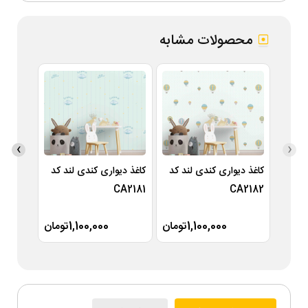
محصولات مشابه
›
‹
کاغذ دیواری کندی لند کد
کاغذ دیواری کندی لند کد
کاغذ دی
A2180
CA2181
CA2182
1,100,000تومان
1,100,000تومان