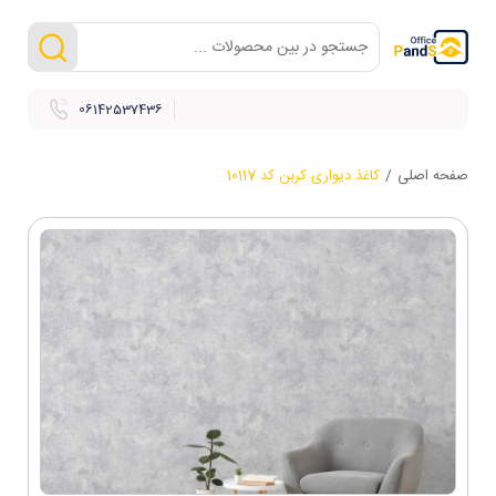
06142537436
صفحه اصلی
/
کاغذ دیواری کربن کد 10117