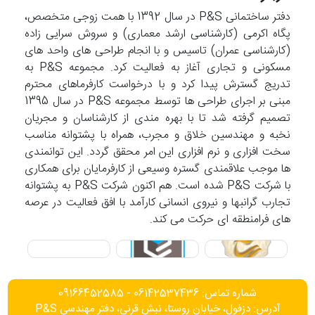
دفتر ساختمانی P&S در سال 1392 با همت زوجی متخصص،
پگاه اکرمی (کارشناسی ارشد معماری) و سروش سرایی زاده
(کارشناسی عمران) تاسیس و با انجام طراحی های واحد های
مسکونی و تجاری آغاز به فعالیت کرد. مجموعه P&S به
تدریج گسترش پیدا کرد و با درخواست کارفرماهای محترم
مبنی بر اجرای طراحی ها توسط مجموعه P&S در سال 1395
تصمیم گرفته شد تا با بهره مندی از کارشناسان و مجریان
نخبه و مهندسین خلاق و مجرب، همراه با پشتوانه مناسب
سخت افزاری و نرم افزاری این امر محقق گردد. این توانمندی
ها موجب علاقمندی گستره وسیعی از کارفرمایان برای همکاری
با شرکت P&S شده است. هم اکنون شرکت P&S به پشتوانه
تجارب گرانبها و نیروی انسانی کارآمد با افق فعالیت در عرصه
های فرامنطقه ای حرکت می کند.
شماره تماس: 06142537436 - 09166452585
آدرس: دزفول، خیابان روستا، نبش قرنی، دفتر مهندسی P&S