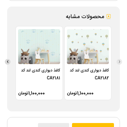
محصولات مشابه
›
‹
کاغذ دیواری کندی لند کد
کاغذ دیواری کندی لند کد
کاغذ دی
A2180
CA2181
CA2182
1,100,000تومان
1,100,000تومان