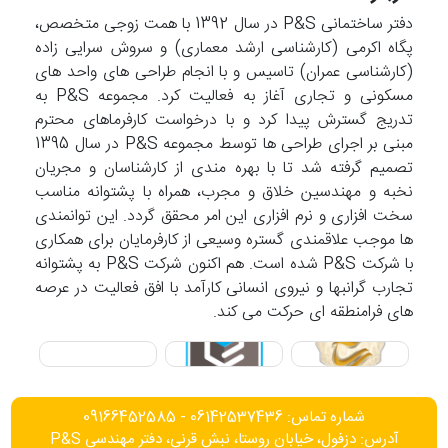
دفتر ساختمانی P&S در سال 1392 با همت زوجی متخصص،
پگاه اکرمی (کارشناسی ارشد معماری) و سروش سرایی زاده
(کارشناسی عمران) تاسیس و با انجام طراحی های واحد های
مسکونی و تجاری آغاز به فعالیت کرد. مجموعه P&S به
تدریج گسترش پیدا کرد و با درخواست کارفرماهای محترم
مبنی بر اجرای طراحی ها توسط مجموعه P&S در سال 1395
تصمیم گرفته شد تا با بهره مندی از کارشناسان و مجریان
نخبه و مهندسین خلاق و مجرب، همراه با پشتوانه مناسب
سخت افزاری و نرم افزاری این امر محقق گردد. این توانمندی
ها موجب علاقمندی گستره وسیعی از کارفرمایان برای همکاری
با شرکت P&S شده است. هم اکنون شرکت P&S به پشتوانه
تجارب گرانبها و نیروی انسانی کارآمد با افق فعالیت در عرصه
های فرامنطقه ای حرکت می کند.
شماره تماس: 06142537436 - 09166452585
آدرس: دزفول، خیابان روستا، نبش قرنی، دفتر مهندسی P&S