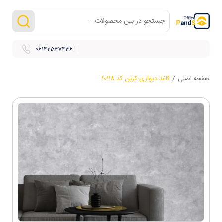
06142537436
صفحه اصلی
/
کاغذ دیواری کربن کد 10118