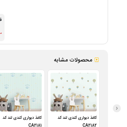
ق
موج
محصولات مشابه
‹
کاغذ دیواری کندی لند کد
کاغذ دیواری کندی لند کد
CA2181
CA2182