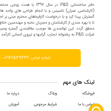
دفتر ساختمانی P&S در سال 2
تا با بهره مندی از کارشناسان و مجریان نخبه و مهندسین خلاق
شرکت P&S به پشتوانه تجارب گرانبها و نیروی انسانی کارآمد با افق فعالیت در عرصه های فرامنطقه ای حرکت می کند.
شماره تماس: 06142537436 - 09166452585
لینک های مهم
فروشگاه
وبلاگ
درباره ما
تماس با ما
شرایط مرجوعی
آموزش