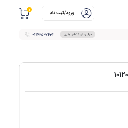
0
ورود/ثبت نام
06142537436
سوالی دارید؟ تماس بگیرید