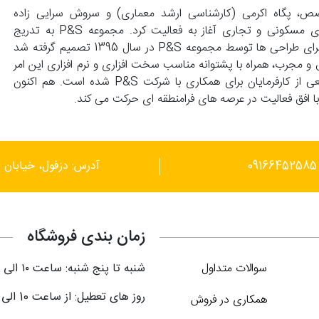
139 با همت زوجی متخصص، پگاه اکرمی (کارشناسی ارشد معماری) و سروش سرایی زاده
(کارشناسی عمران) تاسیس و با انجام طراحی های واحد های مسکونی و تجاری آغاز به فعالیت کرد. مجموعه P&S به تدریج
گسترش پیدا کرد و با درخواست کارفرماهای محترم مبنی بر اجرای طراحی ها توسط مجموعه P&S در سال 1395 تصمیم گرفته شد
 و مجرب، همراه با پشتوانه مناسب سخت افزاری و نرم افزاری این امر
محقق گردد. این توانمندی ها موجب علاقمندی گستره وسیعی از کارفرمایان برای همکاری با شرکت P&S شده است. هم اکنون
آدرس: دزفول، خیابان ر
زمان بندی فروشگاه
سوالات متداول
شنبه تا پنج شنبه: ساعت ۱۰ الی ۲۱
روز های تعطیل: از ساعت 10 الی 18
همکاری در فروش