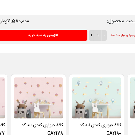
یمت محصول:
1,580,000تومان
-
1
+
افزودن به سبد خرید
ودی انبار 100 عدد
کاغذ دیواری کندی لند کد
کاغذ دیواری کندی لند کد
کاغ
77
CA2178
CA2180