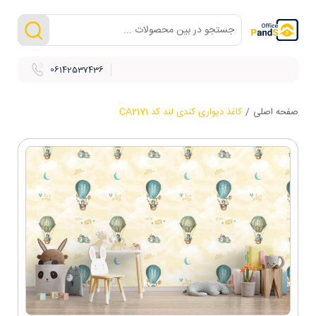
06142537436
صفحه اصلی
/
کاغذ دیواری کندی لند کد CA2171