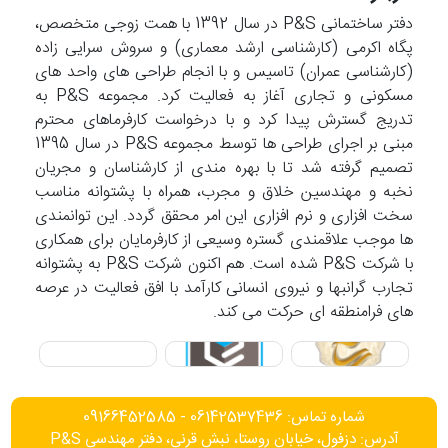
دفتر ساختمانی P&S در سال 1392 با همت زوجی متخصص،
پگاه اکرمی (کارشناسی ارشد معماری) و سروش سرایی زاده
(کارشناسی عمران) تاسیس و با انجام طراحی های واحد های
مسکونی و تجاری آغاز به فعالیت کرد. مجموعه P&S به
تدریج گسترش پیدا کرد و با درخواست کارفرماهای محترم
مبنی بر اجرای طراحی ها توسط مجموعه P&S در سال 1395
تصمیم گرفته شد تا با بهره مندی از کارشناسان و مجریان
نخبه و مهندسین خلاق و مجرب، همراه با پشتوانه مناسب
سخت افزاری و نرم افزاری این امر محقق گردد. این توانمندی
ها موجب علاقمندی گستره وسیعی از کارفرمایان برای همکاری
با شرکت P&S شده است. هم اکنون شرکت P&S به پشتوانه
تجارب گرانبها و نیروی انسانی کارآمد با افق فعالیت در عرصه
های فرامنطقه ای حرکت می کند.
شماره تماس: 06142537436 - 09166452585
آدرس: دزفول، خیابان روستا، نبش قرنی، دفتر مهندسی P&S