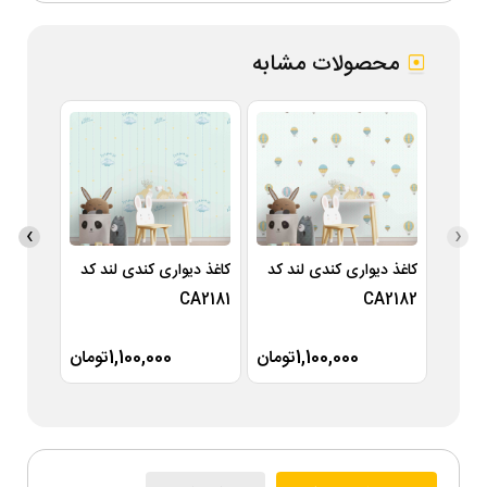
محصولات مشابه
›
‹
کاغذ دیواری کندی لند کد
کاغذ دیواری کندی لند کد
کاغذ دی
A2180
CA2181
CA2182
1,100,000تومان
1,100,000تومان