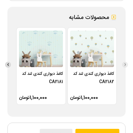
محصولات مشابه
›
‹
کاغذ دیواری کندی لند کد
کاغذ دیواری کندی لند کد
کاغذ دی
A2180
CA2181
CA2182
1,100,000تومان
1,100,000تومان