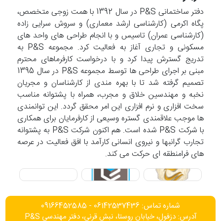
دفتر ساختمانی P&S در سال 1392 با همت زوجی متخصص،
پگاه اکرمی (کارشناسی ارشد معماری) و سروش سرایی زاده
(کارشناسی عمران) تاسیس و با انجام طراحی های واحد های
مسکونی و تجاری آغاز به فعالیت کرد. مجموعه P&S به
تدریج گسترش پیدا کرد و با درخواست کارفرماهای محترم
مبنی بر اجرای طراحی ها توسط مجموعه P&S در سال 1395
تصمیم گرفته شد تا با بهره مندی از کارشناسان و مجریان
نخبه و مهندسین خلاق و مجرب، همراه با پشتوانه مناسب
سخت افزاری و نرم افزاری این امر محقق گردد. این توانمندی
ها موجب علاقمندی گستره وسیعی از کارفرمایان برای همکاری
با شرکت P&S شده است. هم اکنون شرکت P&S به پشتوانه
تجارب گرانبها و نیروی انسانی کارآمد با افق فعالیت در عرصه
های فرامنطقه ای حرکت می کند.
شماره تماس: 06142537436 - 09166452585
آدرس: دزفول، خیابان روستا، نبش قرنی، دفتر مهندسی P&S