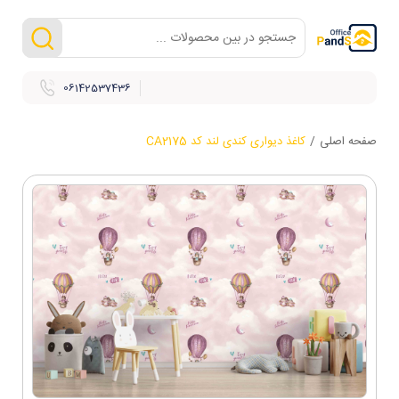
06142537436
صفحه اصلی
/
کاغذ دیواری کندی لند کد CA2175