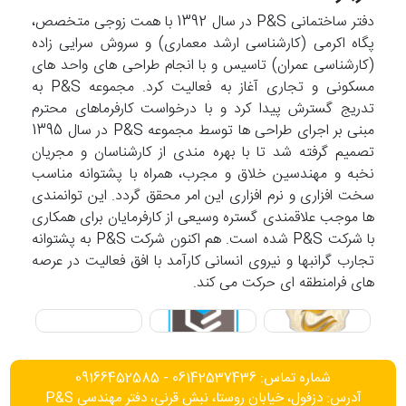
دفتر ساختمانی P&S در سال 1392 با همت زوجی متخصص،
پگاه اکرمی (کارشناسی ارشد معماری) و سروش سرایی زاده
(کارشناسی عمران) تاسیس و با انجام طراحی های واحد های
مسکونی و تجاری آغاز به فعالیت کرد. مجموعه P&S به
تدریج گسترش پیدا کرد و با درخواست کارفرماهای محترم
مبنی بر اجرای طراحی ها توسط مجموعه P&S در سال 1395
تصمیم گرفته شد تا با بهره مندی از کارشناسان و مجریان
نخبه و مهندسین خلاق و مجرب، همراه با پشتوانه مناسب
سخت افزاری و نرم افزاری این امر محقق گردد. این توانمندی
ها موجب علاقمندی گستره وسیعی از کارفرمایان برای همکاری
با شرکت P&S شده است. هم اکنون شرکت P&S به پشتوانه
تجارب گرانبها و نیروی انسانی کارآمد با افق فعالیت در عرصه
های فرامنطقه ای حرکت می کند.
شماره تماس: 06142537436 - 09166452585
آدرس: دزفول، خیابان روستا، نبش قرنی، دفتر مهندسی P&S