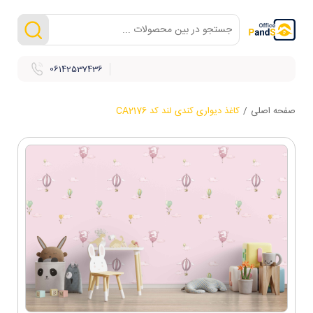
06142537436
صفحه اصلی
/
کاغذ دیواری کندی لند کد CA2176