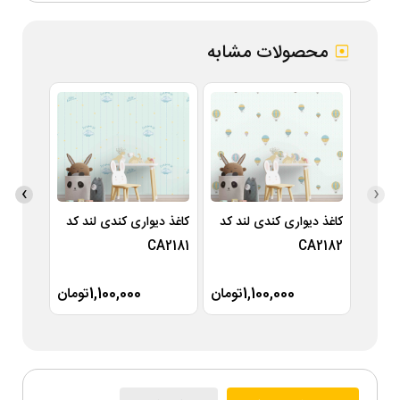
محصولات مشابه
›
‹
کاغذ دیواری کندی لند کد
کاغذ دیواری کندی لند کد
کاغذ دی
A2180
CA2181
CA2182
1,100,000تومان
1,100,000تومان