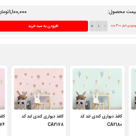
یمت محصول:
1,100,000تومان
-
1
+
افزودن به سبد خرید
ودی انبار 300 عدد
کاغذ دیواری کندی لند کد
کاغذ دیواری کندی لند کد
کاغ
76
CA2178
CA2180