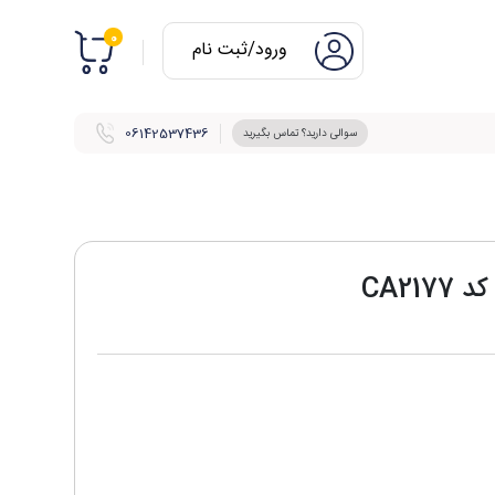
0
ورود/ثبت نام
06142537436
سوالی دارید؟ تماس بگیرید
CA21