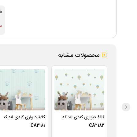
ق
موج
محصولات مشابه
‹
کاغذ دیواری کندی لند کد
کاغذ دیواری کندی لند کد
CA2181
CA2182