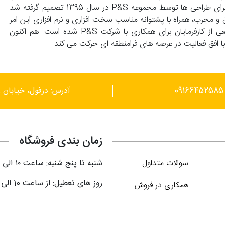
گسترش پیدا کرد و با درخواست کارفرماهای محترم مبنی بر اجرای طراحی ها توسط مجموعه P&S در سال 1395 تصمیم گرفته شد
 و مجرب، همراه با پشتوانه مناسب سخت افزاری و نرم افزاری این امر
محقق گردد. این توانمندی ها موجب علاقمندی گستره وسیعی از کارفرمایان برای همکاری با شرکت P&S شده است. هم اکنون
آدرس: دزفول، خیابان ر
زمان بندی فروشگاه
سوالات متداول
شنبه تا پنج شنبه: ساعت ۱۰ الی ۲۱
روز های تعطیل: از ساعت 10 الی 18
همکاری در فروش