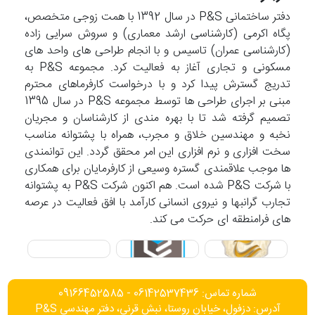
دفتر ساختمانی P&S در سال 1392 با همت زوجی متخصص،
پگاه اکرمی (کارشناسی ارشد معماری) و سروش سرایی زاده
(کارشناسی عمران) تاسیس و با انجام طراحی های واحد های
مسکونی و تجاری آغاز به فعالیت کرد. مجموعه P&S به
تدریج گسترش پیدا کرد و با درخواست کارفرماهای محترم
مبنی بر اجرای طراحی ها توسط مجموعه P&S در سال 1395
تصمیم گرفته شد تا با بهره مندی از کارشناسان و مجریان
نخبه و مهندسین خلاق و مجرب، همراه با پشتوانه مناسب
سخت افزاری و نرم افزاری این امر محقق گردد. این توانمندی
ها موجب علاقمندی گستره وسیعی از کارفرمایان برای همکاری
با شرکت P&S شده است. هم اکنون شرکت P&S به پشتوانه
تجارب گرانبها و نیروی انسانی کارآمد با افق فعالیت در عرصه
های فرامنطقه ای حرکت می کند.
شماره تماس: 06142537436 - 09166452585
آدرس: دزفول، خیابان روستا، نبش قرنی، دفتر مهندسی P&S