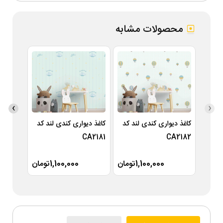
محصولات مشابه
›
‹
کاغذ دیواری کندی لند کد
کاغذ دیواری کندی لند کد
کاغذ دی
A2180
CA2181
CA2182
1,100,000تومان
1,100,000تومان