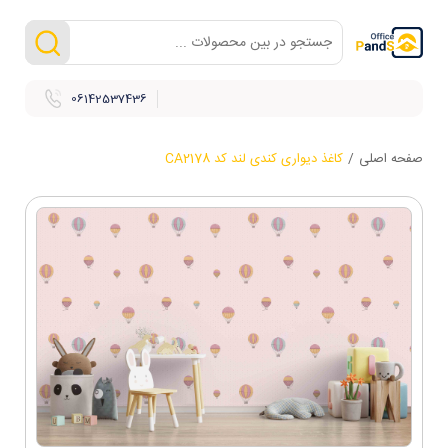
06142537436
صفحه اصلی
/
کاغذ دیواری کندی لند کد CA2178