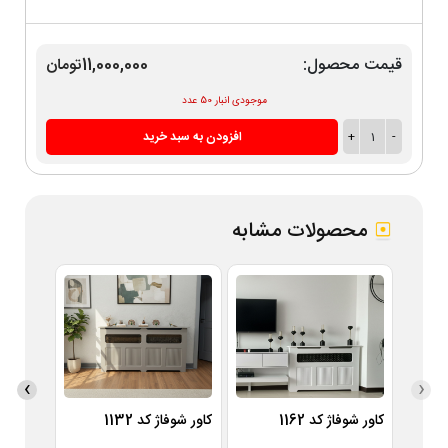
قیمت محصول:
11,000,000تومان
موجودی انبار 50 عدد
-
1
+
افزودن به سبد خرید
محصولات مشابه
›
‹
کاور شوفاژ کد 1162
کاور شوفاژ کد 1132
کاور شوفاژ