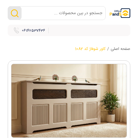
06142537436
صفحه اصلی
/
کاور شوفاژ کد 1082