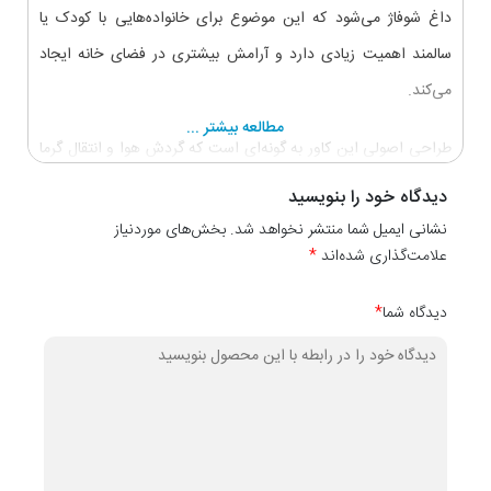
داغ شوفاژ می‌شود که این موضوع برای خانواده‌هایی با کودک یا
سالمند اهمیت زیادی دارد و آرامش بیشتری در فضای خانه ایجاد
می‌کند.
مطالعه بیشتر ...
طراحی اصولی این کاور به گونه‌ای است که گردش هوا و انتقال گرما
به‌خوبی انجام می‌شود و بازده سیستم گرمایشی کاهش محسوسی
دیدگاه خود را بنویسید
ندارد. در نتیجه، گرما به‌صورت یکنواخت در فضا پخش شده و آسایش
نشانی ایمیل شما منتشر نخواهد شد. بخش‌های موردنیاز
علامت‌گذاری شده‌اند
*
حرارتی برقرار می‌ماند.
دیدگاه شما
*
سطح بالایی کاور شوفاژ 1082 قابلیت استفاده به‌عنوان شلف یا فضای
دکوری را دارد و می‌توان از آن برای قرار دادن وسایل تزئینی مانند
گلدان، قاب عکس یا اکسسوری‌های دکوراتیو استفاده کرد. این ویژگی
باعث می‌شود کاور علاوه بر نقش پوششی، کاربردی چندمنظوره در
دکوراسیون منزل نیز داشته باشد.