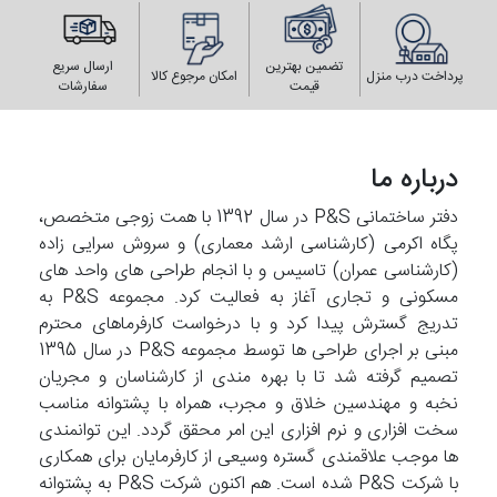
تضمین بهترین
ارسال سریع
پرداخت درب منزل
امکان مرجوع کالا
قیمت
سفارشات
درباره ما
دفتر ساختمانی P&S در سال 1392 با همت زوجی متخصص،
پگاه اکرمی (کارشناسی ارشد معماری) و سروش سرایی زاده
(کارشناسی عمران) تاسیس و با انجام طراحی های واحد های
مسکونی و تجاری آغاز به فعالیت کرد. مجموعه P&S به
تدریج گسترش پیدا کرد و با درخواست کارفرماهای محترم
مبنی بر اجرای طراحی ها توسط مجموعه P&S در سال 1395
تصمیم گرفته شد تا با بهره مندی از کارشناسان و مجریان
نخبه و مهندسین خلاق و مجرب، همراه با پشتوانه مناسب
سخت افزاری و نرم افزاری این امر محقق گردد. این توانمندی
ها موجب علاقمندی گستره وسیعی از کارفرمایان برای همکاری
با شرکت P&S شده است. هم اکنون شرکت P&S به پشتوانه