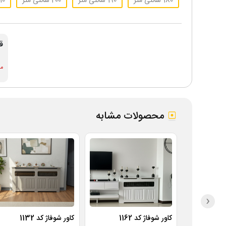
180 سانتی متر
190 سانتی متر
200 سانتی متر
210 سانت
ق
موج
محصولات مشابه
‹
کاور شوفاژ کد 1162
کاور شوفاژ کد 1132