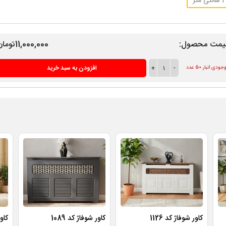
ی متر
یمت محصول:
11,000,000تومان
-
1
+
افزودن به سبد خرید
ودی انبار 50 عدد
کاور شوفاژ کد 1126
کاور شوفاژ کد 1089
کاور