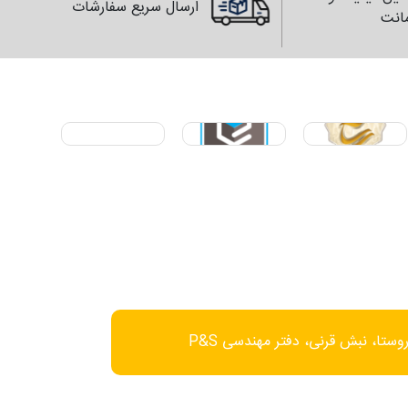
ارسال سریع سفارشات
انت
وستا، نبش قرنی، دفتر مهندسی P&S