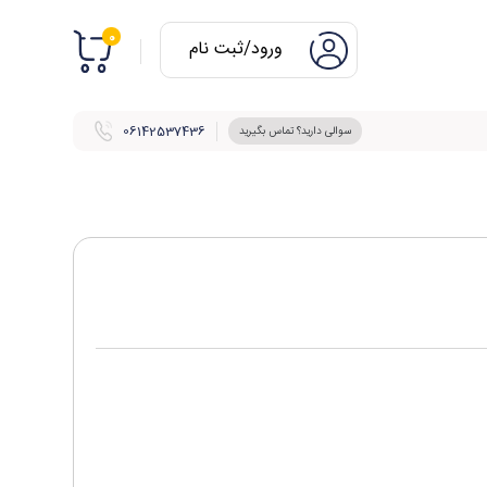
0
ورود/ثبت نام
06142537436
سوالی دارید؟ تماس بگیرید