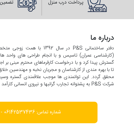
پرداخت درب منزل
تضمین 
درباره ما
دفتر ساختمانی P&S در سال 2
تا با بهره مندی از کارشناسان و مجریان نخبه و مهندسین خلاق
شرکت P&S به پشتوانه تجارب گرانبها و نیروی انسانی کارآمد با افق فعالیت در عرصه های فرامنطقه ای حرکت می کند.
شماره تماس: 06142537436 - 09166452585