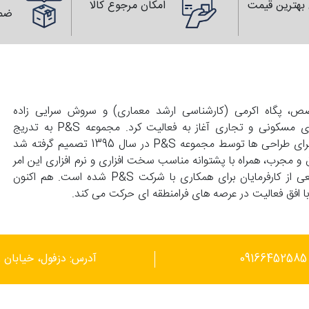
بهترین قیمت
امکان مرجوع کالا
ضم
139 با همت زوجی متخصص، پگاه اکرمی (کارشناسی ارشد معماری) و سروش سرایی زاده
(کارشناسی عمران) تاسیس و با انجام طراحی های واحد های مسکونی و تجاری آغاز به فعالیت کرد. مجموعه P&S به تدریج
گسترش پیدا کرد و با درخواست کارفرماهای محترم مبنی بر اجرای طراحی ها توسط مجموعه P&S در سال 1395 تصمیم گرفته شد
 و مجرب، همراه با پشتوانه مناسب سخت افزاری و نرم افزاری این امر
محقق گردد. این توانمندی ها موجب علاقمندی گستره وسیعی از کارفرمایان برای همکاری با شرکت P&S شده است. هم اکنون
آدرس: دزفول، خیابان ر