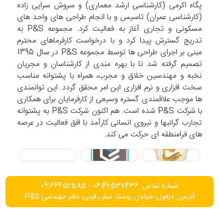
پگاه اکرمی (کارشناسی ارشد معماری) و سروش سرایی زاده
(کارشناسی عمران) تاسیس و با انجام طراحی های واحد های
مسکونی و تجاری آغاز به فعالیت کرد. مجموعه P&S به
تدریج گسترش پیدا کرد و با درخواست کارفرماهای محترم
مبنی بر اجرای طراحی ها توسط مجموعه P&S در سال 1395
تصمیم گرفته شد تا با بهره مندی از کارشناسان و مجریان
نخبه و مهندسین خلاق و مجرب، همراه با پشتوانه مناسب
سخت افزاری و نرم افزاری این امر محقق گردد. این توانمندی
ها موجب علاقمندی گستره وسیعی از کارفرمایان برای همکاری
با شرکت P&S شده است. هم اکنون شرکت P&S به پشتوانه
تجارب گرانبها و نیروی انسانی کارآمد با افق فعالیت در عرصه
های فرامنطقه ای حرکت می کند.
شماره تماس: 06142537436 - 09166452585
آدرس: دزفول، خیابان روستا، نبش قرنی، دفتر مهندسی P&S