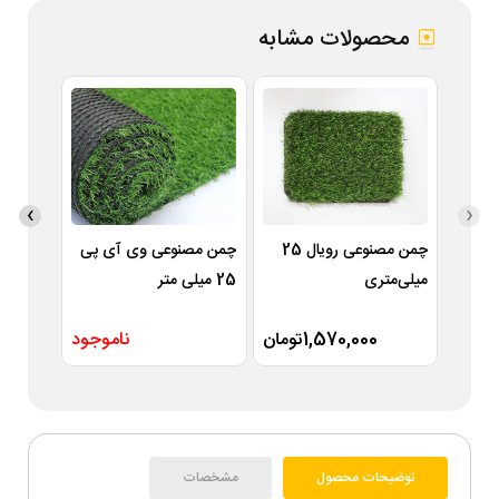
محصولات مشابه
›
‹
چمن مصنوعی رویال 25
چمن مصنوعی وی آی پی
میلی‌متری
25 میلی متر
متر
1,570,000تومان
ناموجود
توضیحات محصول
مشخصات