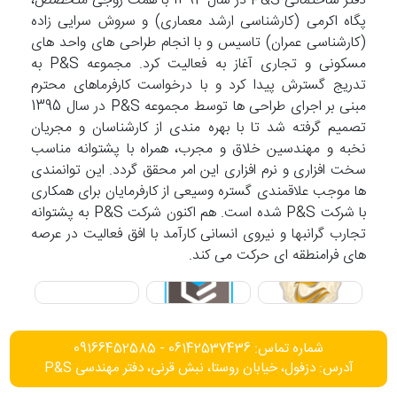
دفتر ساختمانی P&S در سال 1392 با همت زوجی متخصص،
پگاه اکرمی (کارشناسی ارشد معماری) و سروش سرایی زاده
(کارشناسی عمران) تاسیس و با انجام طراحی های واحد های
مسکونی و تجاری آغاز به فعالیت کرد. مجموعه P&S به
تدریج گسترش پیدا کرد و با درخواست کارفرماهای محترم
مبنی بر اجرای طراحی ها توسط مجموعه P&S در سال 1395
تصمیم گرفته شد تا با بهره مندی از کارشناسان و مجریان
نخبه و مهندسین خلاق و مجرب، همراه با پشتوانه مناسب
سخت افزاری و نرم افزاری این امر محقق گردد. این توانمندی
ها موجب علاقمندی گستره وسیعی از کارفرمایان برای همکاری
با شرکت P&S شده است. هم اکنون شرکت P&S به پشتوانه
تجارب گرانبها و نیروی انسانی کارآمد با افق فعالیت در عرصه
های فرامنطقه ای حرکت می کند.
شماره تماس: 06142537436 - 09166452585
آدرس: دزفول، خیابان روستا، نبش قرنی، دفتر مهندسی P&S