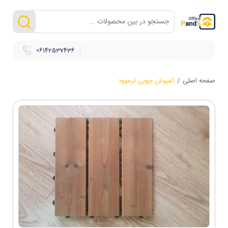
06142537436
صفحه اصلی
/
کفپوش چوبی ترموود