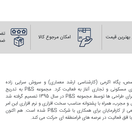
تضم
بهترین قیمت
امکان مرجوع کالا
ضم
139 با همت زوجی متخصص، پگاه اکرمی (کارشناسی ارشد معماری) و سروش سرایی زاده
(کارشناسی عمران) تاسیس و با انجام طراحی های واحد های مسکونی و تجاری آغاز به فعالیت کرد. مجموعه P&S به تدریج
گسترش پیدا کرد و با درخواست کارفرماهای محترم مبنی بر اجرای طراحی ها توسط مجموعه P&S در سال 1395 تصمیم گرفته شد
 و مجرب، همراه با پشتوانه مناسب سخت افزاری و نرم افزاری این امر
محقق گردد. این توانمندی ها موجب علاقمندی گستره وسیعی از کارفرمایان برای همکاری با شرکت P&S شده است. هم اکنون