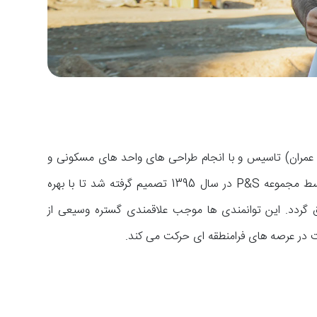
 (کارشناسی عمران) تاسیس و با انجام طراحی های واحد های مسکونی و
تجاری آغاز به فعالیت کرد. مجموعه P&S به تدریج گسترش پیدا کرد و با درخواست کارفرماهای محترم مبنی بر اجرای طراحی ها توسط مجموعه P&S در سال 1395 تصمیم گرفته شد تا با بهره
 گردد. این توانمندی ها موجب علاقمندی گستره وسیعی از