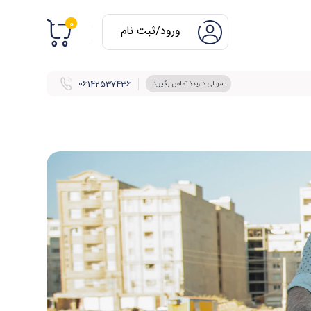
0
ورود/ثبت نام
06142537436
سوالی دارید؟ تماس بگیرید