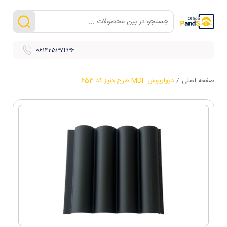
06142537436
صفحه اصلی
/
دیوارپوش MDF طرح دنیز کد 653