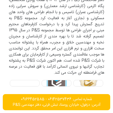
دفتر ساختمانی P&S در سال 1392 با همت زوجی متخصص،
پگاه اکرمی (کارشناسی ارشد معماری) و سروش سرایی زاده
(کارشناسی عمران) تاسیس و با انجام طراحی های واحد های
مسکونی و تجاری آغاز به فعالیت کرد. مجموعه P&S به
تدریج گسترش پیدا کرد و با درخواست کارفرماهای محترم
مبنی بر اجرای طراحی ها توسط مجموعه P&S در سال 1395
تصمیم گرفته شد تا با بهره مندی از کارشناسان و مجریان
نخبه و مهندسین خلاق و مجرب، همراه با پشتوانه مناسب
سخت افزاری و نرم افزاری این امر محقق گردد. این توانمندی
ها موجب علاقمندی گستره وسیعی از کارفرمایان برای همکاری
با شرکت P&S شده است. هم اکنون شرکت P&S به پشتوانه
تجارب گرانبها و نیروی انسانی کارآمد با افق فعالیت در عرصه
های فرامنطقه ای حرکت می کند.
شماره تماس: 06142537436 - 09166452585
آدرس: دزفول، خیابان روستا، نبش قرنی، دفتر مهندسی P&S