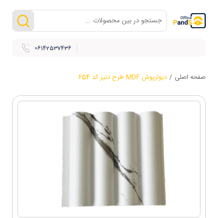
06142537436
صفحه اصلی
/
دیوارپوش MDF طرح دنیز کد 654