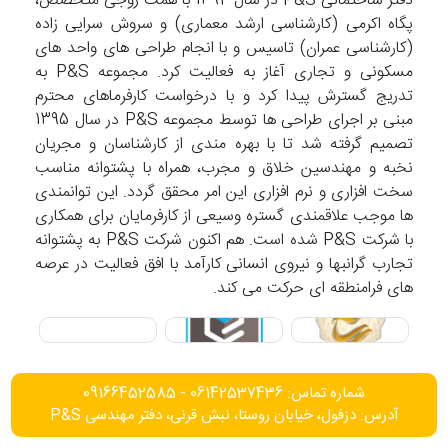
دفتر ساختمانی P&S در سال 1392 با همت زوجی متخصص،
پگاه اکرمی (کارشناسی ارشد معماری) و سروش سرایی زاده
(کارشناسی عمران) تاسیس و با انجام طراحی های واحد های
مسکونی و تجاری آغاز به فعالیت کرد. مجموعه P&S به
تدریج گسترش پیدا کرد و با درخواست کارفرماهای محترم
مبنی بر اجرای طراحی ها توسط مجموعه P&S در سال 1395
تصمیم گرفته شد تا با بهره مندی از کارشناسان و مجریان
نخبه و مهندسین خلاق و مجرب، همراه با پشتوانه مناسب
سخت افزاری و نرم افزاری این امر محقق گردد. این توانمندی
ها موجب علاقمندی گستره وسیعی از کارفرمایان برای همکاری
با شرکت P&S شده است. هم اکنون شرکت P&S به پشتوانه
تجارب گرانبها و نیروی انسانی کارآمد با افق فعالیت در عرصه
های فرامنطقه ای حرکت می کند.
شماره تماس: 06142537436 - 09166452585
آدرس: دزفول، خیابان روستا، نبش قرنی، دفتر مهندسی P&S