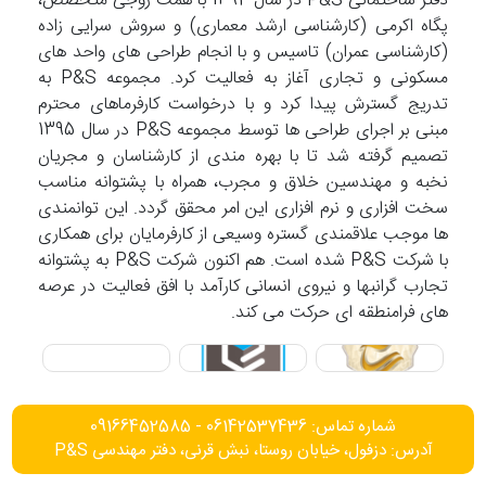
دفتر ساختمانی P&S در سال 1392 با همت زوجی متخصص،
پگاه اکرمی (کارشناسی ارشد معماری) و سروش سرایی زاده
(کارشناسی عمران) تاسیس و با انجام طراحی های واحد های
مسکونی و تجاری آغاز به فعالیت کرد. مجموعه P&S به
تدریج گسترش پیدا کرد و با درخواست کارفرماهای محترم
مبنی بر اجرای طراحی ها توسط مجموعه P&S در سال 1395
تصمیم گرفته شد تا با بهره مندی از کارشناسان و مجریان
نخبه و مهندسین خلاق و مجرب، همراه با پشتوانه مناسب
سخت افزاری و نرم افزاری این امر محقق گردد. این توانمندی
ها موجب علاقمندی گستره وسیعی از کارفرمایان برای همکاری
با شرکت P&S شده است. هم اکنون شرکت P&S به پشتوانه
تجارب گرانبها و نیروی انسانی کارآمد با افق فعالیت در عرصه
های فرامنطقه ای حرکت می کند.
شماره تماس: 06142537436 - 09166452585
آدرس: دزفول، خیابان روستا، نبش قرنی، دفتر مهندسی P&S