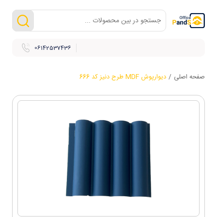
06142537436
صفحه اصلی
/
دیوارپوش MDF طرح دنیز کد 666