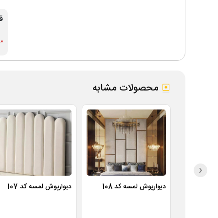
ق
موج
محصولات مشابه
‹
دیوارپوش لمسه کد 108
دیوارپوش لمسه کد 107