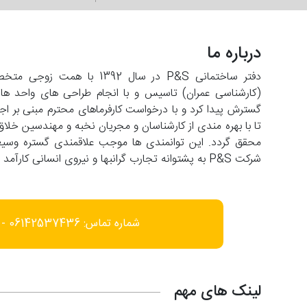
درباره ما
دفتر ساختمانی P&S در سال 2
تا با بهره مندی از کارشناسان و مجریان نخبه و مهندسین خلاق
شرکت P&S به پشتوانه تجارب گرانبها و نیروی انسانی کارآمد با افق فعالیت در عرصه های فرامنطقه ای حرکت می کند.
شماره تماس: 06142537436 - 09166452585
لینک های مهم