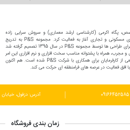
139 با همت زوجی متخصص، پگاه اکرمی (کارشناسی ارشد معماری) و سروش سرایی زاده
(کارشناسی عمران) تاسیس و با انجام طراحی های واحد های مسکونی و تجاری آغاز به فعالیت کرد. مجموعه P&S به تدریج
گسترش پیدا کرد و با درخواست کارفرماهای محترم مبنی بر اجرای طراحی ها توسط مجموعه P&S در سال 1395 تصمیم گرفته شد
 و مجرب، همراه با پشتوانه مناسب سخت افزاری و نرم افزاری این امر
محقق گردد. این توانمندی ها موجب علاقمندی گستره وسیعی از کارفرمایان برای همکاری با شرکت P&S شده است. هم اکنون
آدرس: دزفول، خیابان ر
زمان بندی فروشگاه