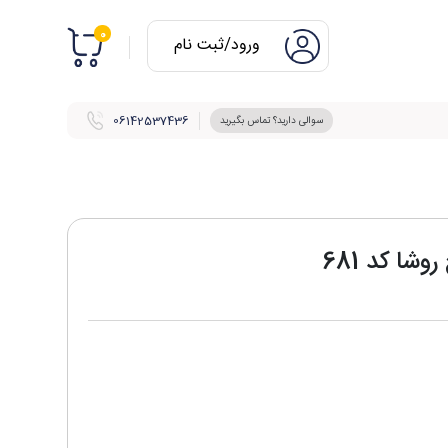
0
ورود/ثبت نام
06142537436
سوالی دارید؟ تماس بگیرید