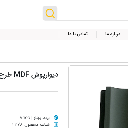
درباره ما
تماس با ما
دیوارپوش MDF طرح روشا کد 681
برند: وینئو | Vneo
شناسه محصول: 2378