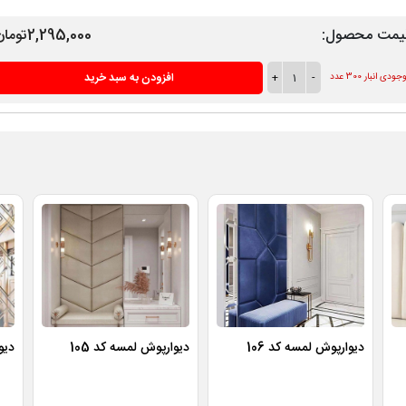
یمت محصول:
2,295,000تومان
-
1
+
افزودن به سبد خرید
ودی انبار 300 عدد
دیوارپوش لمسه کد 106
دیوارپوش لمسه کد 105
دیو