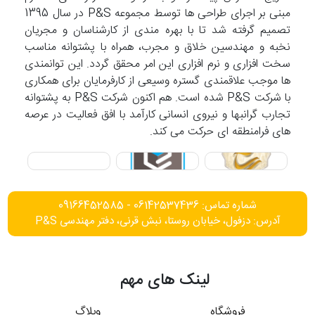
مبنی بر اجرای طراحی ها توسط مجموعه P&S در سال 1395
تصمیم گرفته شد تا با بهره مندی از کارشناسان و مجریان
نخبه و مهندسین خلاق و مجرب، همراه با پشتوانه مناسب
سخت افزاری و نرم افزاری این امر محقق گردد. این توانمندی
ها موجب علاقمندی گستره وسیعی از کارفرمایان برای همکاری
با شرکت P&S شده است. هم اکنون شرکت P&S به پشتوانه
تجارب گرانبها و نیروی انسانی کارآمد با افق فعالیت در عرصه
های فرامنطقه ای حرکت می کند.
شماره تماس: 06142537436 - 09166452585
آدرس: دزفول، خیابان روستا، نبش قرنی، دفتر مهندسی P&S
لینک های مهم
فروشگاه
وبلاگ