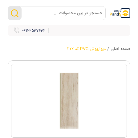
06142537436
صفحه اصلی
/
دیوارپوش PVC کد 1102