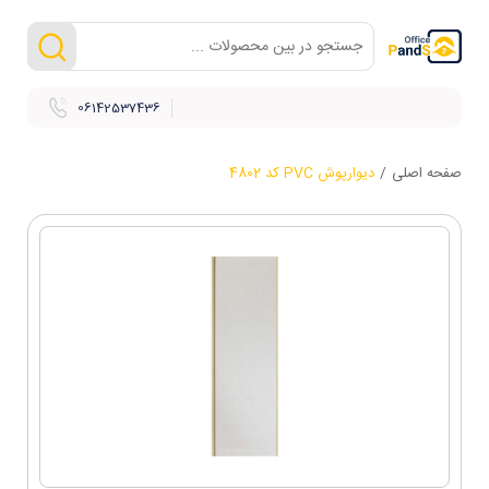
06142537436
صفحه اصلی
/
دیوارپوش PVC کد 4802