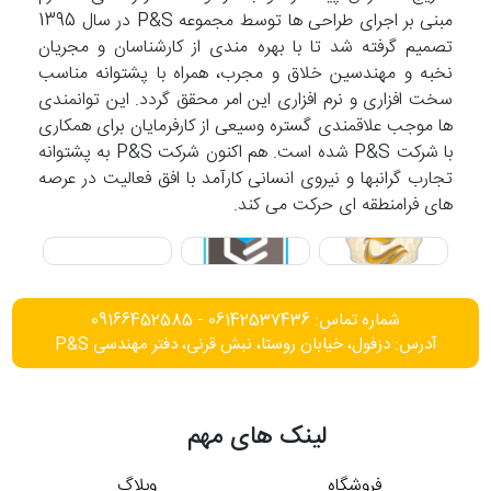
مبنی بر اجرای طراحی ها توسط مجموعه P&S در سال 1395
تصمیم گرفته شد تا با بهره مندی از کارشناسان و مجریان
نخبه و مهندسین خلاق و مجرب، همراه با پشتوانه مناسب
سخت افزاری و نرم افزاری این امر محقق گردد. این توانمندی
ها موجب علاقمندی گستره وسیعی از کارفرمایان برای همکاری
با شرکت P&S شده است. هم اکنون شرکت P&S به پشتوانه
تجارب گرانبها و نیروی انسانی کارآمد با افق فعالیت در عرصه
های فرامنطقه ای حرکت می کند.
شماره تماس: 06142537436 - 09166452585
آدرس: دزفول، خیابان روستا، نبش قرنی، دفتر مهندسی P&S
لینک های مهم
فروشگاه
وبلاگ