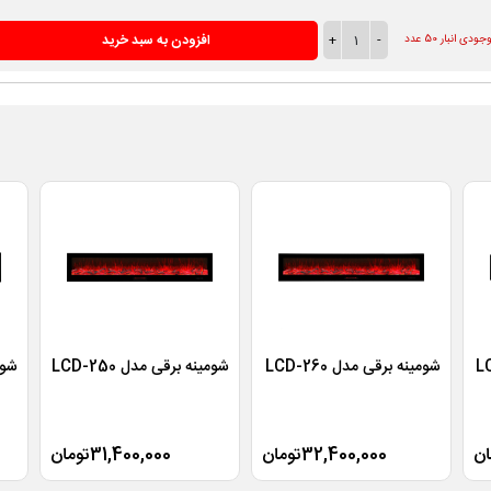
-
1
+
افزودن به سبد خرید
ودی انبار 50 عدد
شومینه برقی مدل LCD-260
شومینه برقی مدل LCD-250
شومی
32,400,000تومان
31,400,000تومان