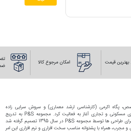
تضم
بهترین قیمت
امکان مرجوع کالا
ضم
139 با همت زوجی متخصص، پگاه اکرمی (کارشناسی ارشد معماری) و سروش سرایی زاده
(کارشناسی عمران) تاسیس و با انجام طراحی های واحد های مسکونی و تجاری آغاز به فعالیت کرد. مجموعه P&S به تدریج
گسترش پیدا کرد و با درخواست کارفرماهای محترم مبنی بر اجرای طراحی ها توسط مجموعه P&S در سال 1395 تصمیم گرفته شد
 و مجرب، همراه با پشتوانه مناسب سخت افزاری و نرم افزاری این امر