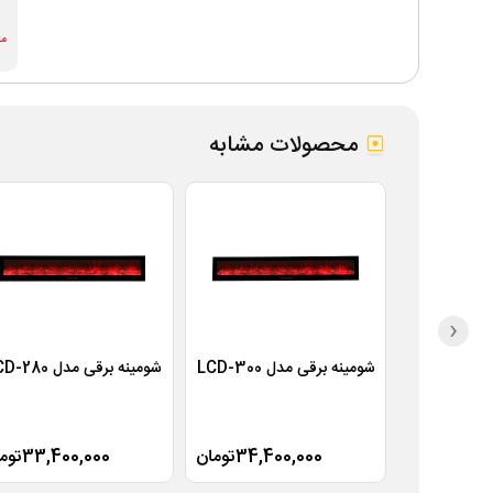
موج
محصولات مشابه
‹
شومینه برقی مدل LCD-300
شومینه برقی مدل LCD-280
34,400,000تومان
33,400,000تومان