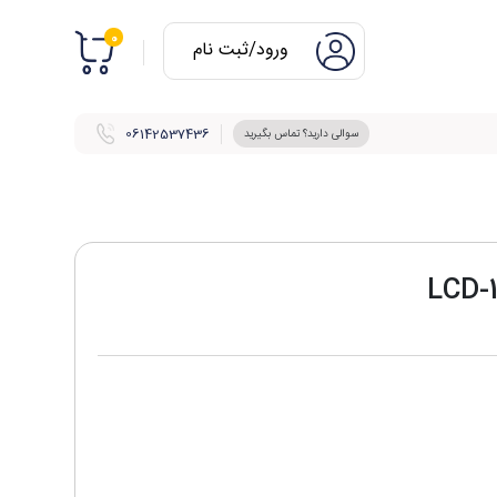
0
ورود/ثبت نام
06142537436
سوالی دارید؟ تماس بگیرید