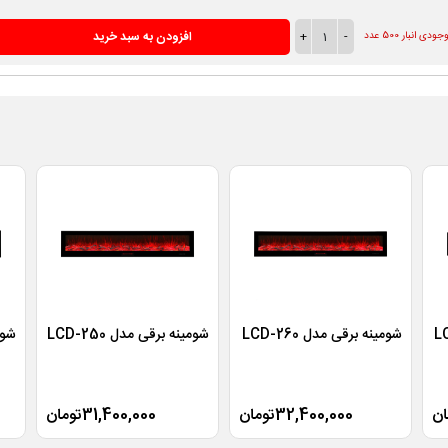
-
1
+
افزودن به سبد خرید
ودی انبار 500 عدد
شومینه برقی مدل LCD-260
شومینه برقی مدل LCD-250
شومی
32,400,000تومان
31,400,000تومان