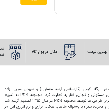
تضم
بهترین قیمت
امکان مرجوع کالا
ضم
139 با همت زوجی متخصص، پگاه اکرمی (کارشناسی ارشد معماری) و سروش سرایی زاده
(کارشناسی عمران) تاسیس و با انجام طراحی های واحد های مسکونی و تجاری آغاز به فعالیت کرد. مجموعه P&S به تدریج
گسترش پیدا کرد و با درخواست کارفرماهای محترم مبنی بر اجرای طراحی ها توسط مجموعه P&S در سال 1395 تصمیم گرفته شد
 و مجرب، همراه با پشتوانه مناسب سخت افزاری و نرم افزاری این امر