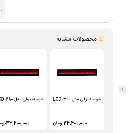
موج
محصولات مشابه
‹
شومینه برقی مدل LCD-300
شومینه برقی مدل LCD-280
34,400,000تومان
33,400,000تومان