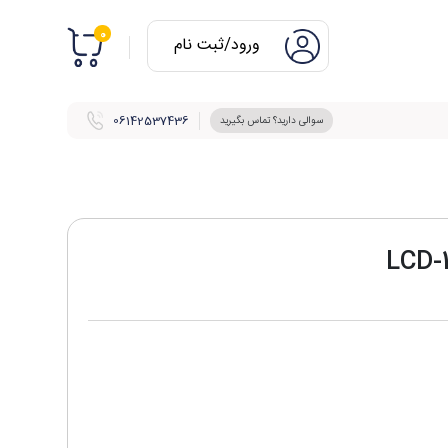
0
ورود/ثبت نام
06142537436
سوالی دارید؟ تماس بگیرید