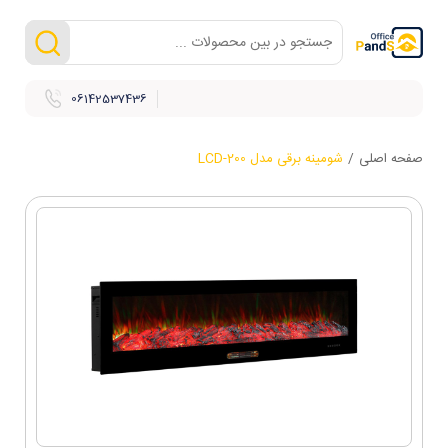
06142537436
صفحه اصلی
/
شومینه برقی مدل LCD-200