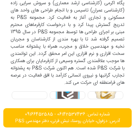
پگاه اکرمی (کارشناسی ارشد معماری) و سروش سرایی زاده
(کارشناسی عمران) تاسیس و با انجام طراحی های واحد های
مسکونی و تجاری آغاز به فعالیت کرد. مجموعه P&S به
تدریج گسترش پیدا کرد و با درخواست کارفرماهای محترم
مبنی بر اجرای طراحی ها توسط مجموعه P&S در سال 1395
تصمیم گرفته شد تا با بهره مندی از کارشناسان و مجریان
نخبه و مهندسین خلاق و مجرب، همراه با پشتوانه مناسب
سخت افزاری و نرم افزاری این امر محقق گردد. این توانمندی
ها موجب علاقمندی گستره وسیعی از کارفرمایان برای همکاری
با شرکت P&S شده است. هم اکنون شرکت P&S به پشتوانه
تجارب گرانبها و نیروی انسانی کارآمد با افق فعالیت در عرصه
های فرامنطقه ای حرکت می کند.
شماره تماس: 06142537436 - 09166452585
آدرس: دزفول، خیابان روستا، نبش قرنی، دفتر مهندسی P&S