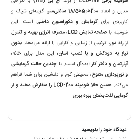
شومینه برقی LCD-200
از برند
اچ بی (HB)
با طراحی
مدرن و ابعاد
200×50×18/5 سانتی‌متر
، گزینه‌ای شیک و
کاربردی برای
گرمایش و دکوراسیون داخلی
است. این
شومینه با
صفحه نمایش LCD، مصرف انرژی بهینه و کنترل
از راه دور
، ترکیبی از زیبایی و کارایی را ارائه می‌دهد.
بدون
نیاز به دودکش و با نصب آسان،
این مدل برای
خانه،
آپارتمان و دفتر کار
ایده‌آل است. با
چندین حالت گرمایشی
و نورپردازی متنوع،
محیطی گرم و دلنشین برای شما فراهم
می‌کند.
همین حالا شومینه LCD-200 را سفارش دهید و از
گرمایی لذت‌بخش بهره ببری
دیدگاه خود را بنویسید