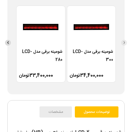
›
‹
شومینه برقی مدل LCD-
شومینه برقی مدل LCD-
260
280
300
34,400,000تومان
33,400,000تومان
00
توضیحات محصول
مشخصات