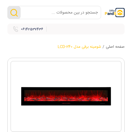
06142537436
صفحه اصلی
/
شومینه برقی مدل LCD-240