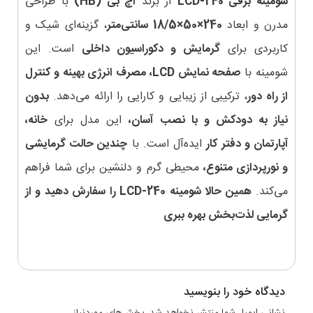
شومینه برقی LCD-240
از برند
اچ بی (HB)
با طراحی
مدرن و ابعاد
240×50×18/5 سانتی‌متر
، گزینه‌ای شیک و
کاربردی برای
گرمایش و دکوراسیون داخلی
است. این
شومینه با
صفحه نمایش LCD، مصرف انرژی بهینه و کنترل
از راه دور
، ترکیبی از زیبایی و کارایی را ارائه می‌دهد.
بدون
نیاز به دودکش و با نصب آسان،
این مدل برای
خانه،
آپارتمان و دفتر کار
ایده‌آل است. با
چندین حالت گرمایشی
و نورپردازی متنوع،
محیطی گرم و دلنشین برای شما فراهم
می‌کند.
همین حالا شومینه LCD-240 را سفارش دهید و از
گرمایی لذت‌بخش بهره ببری
دیدگاه خود را بنویسید