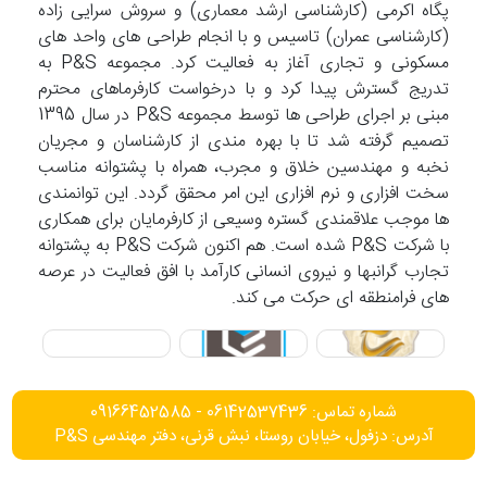
پگاه اکرمی (کارشناسی ارشد معماری) و سروش سرایی زاده
(کارشناسی عمران) تاسیس و با انجام طراحی های واحد های
مسکونی و تجاری آغاز به فعالیت کرد. مجموعه P&S به
تدریج گسترش پیدا کرد و با درخواست کارفرماهای محترم
مبنی بر اجرای طراحی ها توسط مجموعه P&S در سال 1395
تصمیم گرفته شد تا با بهره مندی از کارشناسان و مجریان
نخبه و مهندسین خلاق و مجرب، همراه با پشتوانه مناسب
سخت افزاری و نرم افزاری این امر محقق گردد. این توانمندی
ها موجب علاقمندی گستره وسیعی از کارفرمایان برای همکاری
با شرکت P&S شده است. هم اکنون شرکت P&S به پشتوانه
تجارب گرانبها و نیروی انسانی کارآمد با افق فعالیت در عرصه
های فرامنطقه ای حرکت می کند.
شماره تماس: 06142537436 - 09166452585
آدرس: دزفول، خیابان روستا، نبش قرنی، دفتر مهندسی P&S