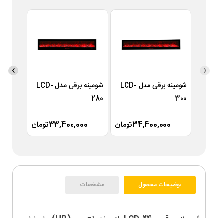
›
‹
شومینه برقی مدل LCD-
شومینه برقی مدل LCD-
260
280
300
34,400,000تومان
33,400,000تومان
00
توضیحات محصول
مشخصات