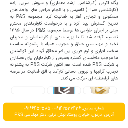
پگاه اکرمی (کارشناسی ارشد معماری) و سروش سرایی زاده
(کارشناسی عمران) تاسیس و با انجام طراحی های واحد های
مسکونی و تجاری آغاز به فعالیت کرد. مجموعه P&S به
تدریج گسترش پیدا کرد و با درخواست کارفرماهای محترم
مبنی بر اجرای طراحی ها توسط مجموعه P&S در سال 1395
تصمیم گرفته شد تا با بهره مندی از کارشناسان و مجریان
نخبه و مهندسین خلاق و مجرب، همراه با پشتوانه مناسب
سخت افزاری و نرم افزاری این امر محقق گردد. این توانمندی
ها موجب علاقمندی گستره وسیعی از کارفرمایان برای همکاری
با شرکت P&S شده است. هم اکنون شرکت P&S به پشتوانه
تجارب گرانبها و نیروی انسانی کارآمد با افق فعالیت در عرصه
های فرامنطقه ای حرکت می کند.
شماره تماس: 06142537436 - 09166452585
آدرس: دزفول، خیابان روستا، نبش قرنی، دفتر مهندسی P&S