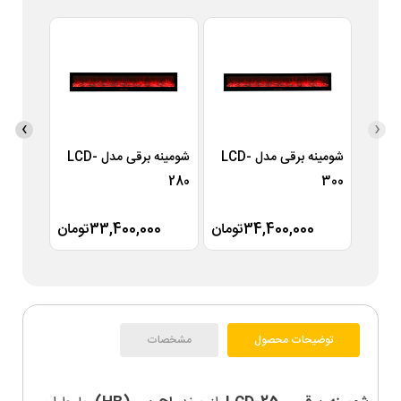
›
‹
شومینه برقی مدل LCD-
شومینه برقی مدل LCD-
260
280
300
34,400,000تومان
33,400,000تومان
00
توضیحات محصول
مشخصات