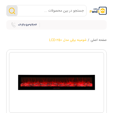
06142537436
صفحه اصلی
/
شومینه برقی مدل LCD-250