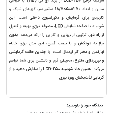
شومینه برقی LCD-250
از برند
اچ بی (HB)
با طراحی
مدرن و ابعاد
250×50×18/5 سانتی‌متر
، گزینه‌ای شیک و
کاربردی برای
گرمایش و دکوراسیون داخلی
است. این
شومینه با
صفحه نمایش LCD، مصرف انرژی بهینه و کنترل
از راه دور
، ترکیبی از زیبایی و کارایی را ارائه می‌دهد.
بدون
نیاز به دودکش و با نصب آسان،
این مدل برای
خانه،
آپارتمان و دفتر کار
ایده‌آل است. با
چندین حالت گرمایشی
و نورپردازی متنوع،
محیطی گرم و دلنشین برای شما فراهم
می‌کند.
همین حالا شومینه LCD-250 را سفارش دهید و از
گرمایی لذت‌بخش بهره ببری
دیدگاه خود را بنویسید