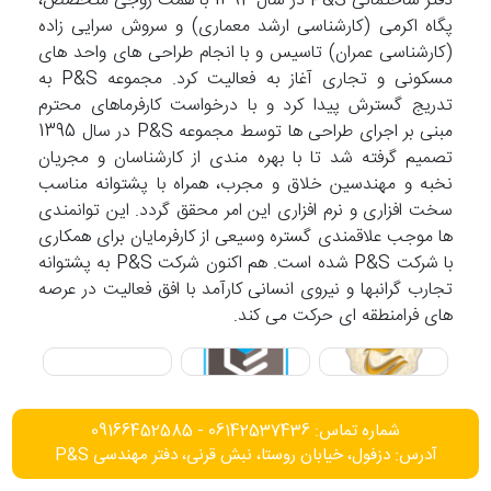
دفتر ساختمانی P&S در سال 1392 با همت زوجی متخصص،
پگاه اکرمی (کارشناسی ارشد معماری) و سروش سرایی زاده
(کارشناسی عمران) تاسیس و با انجام طراحی های واحد های
مسکونی و تجاری آغاز به فعالیت کرد. مجموعه P&S به
تدریج گسترش پیدا کرد و با درخواست کارفرماهای محترم
مبنی بر اجرای طراحی ها توسط مجموعه P&S در سال 1395
تصمیم گرفته شد تا با بهره مندی از کارشناسان و مجریان
نخبه و مهندسین خلاق و مجرب، همراه با پشتوانه مناسب
سخت افزاری و نرم افزاری این امر محقق گردد. این توانمندی
ها موجب علاقمندی گستره وسیعی از کارفرمایان برای همکاری
با شرکت P&S شده است. هم اکنون شرکت P&S به پشتوانه
تجارب گرانبها و نیروی انسانی کارآمد با افق فعالیت در عرصه
های فرامنطقه ای حرکت می کند.
شماره تماس: 06142537436 - 09166452585
آدرس: دزفول، خیابان روستا، نبش قرنی، دفتر مهندسی P&S