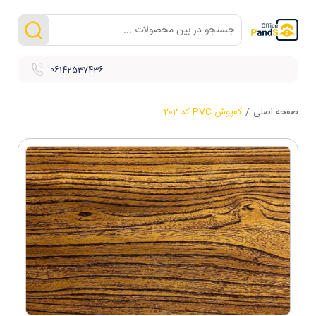
06142537436
صفحه اصلی
/
کفپوش PVC کد 202