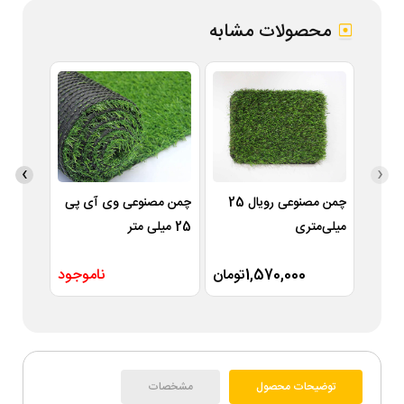
محصولات مشابه
›
‹
چمن مصنوعی رویال 25
چمن مصنوعی وی آی پی
میلی‌متری
25 میلی متر
متر
1,570,000تومان
ناموجود
توضیحات محصول
مشخصات