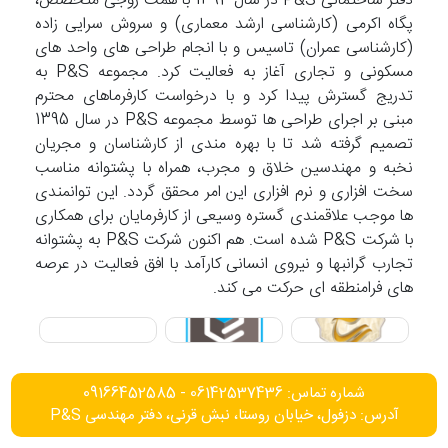
دفتر ساختمانی P&S در سال 1392 با همت زوجی متخصص،
پگاه اکرمی (کارشناسی ارشد معماری) و سروش سرایی زاده
(کارشناسی عمران) تاسیس و با انجام طراحی های واحد های
مسکونی و تجاری آغاز به فعالیت کرد. مجموعه P&S به
تدریج گسترش پیدا کرد و با درخواست کارفرماهای محترم
مبنی بر اجرای طراحی ها توسط مجموعه P&S در سال 1395
تصمیم گرفته شد تا با بهره مندی از کارشناسان و مجریان
نخبه و مهندسین خلاق و مجرب، همراه با پشتوانه مناسب
سخت افزاری و نرم افزاری این امر محقق گردد. این توانمندی
ها موجب علاقمندی گستره وسیعی از کارفرمایان برای همکاری
با شرکت P&S شده است. هم اکنون شرکت P&S به پشتوانه
تجارب گرانبها و نیروی انسانی کارآمد با افق فعالیت در عرصه
های فرامنطقه ای حرکت می کند.
شماره تماس: 06142537436 - 09166452585
آدرس: دزفول، خیابان روستا، نبش قرنی، دفتر مهندسی P&S