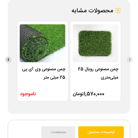
محصولات مشابه
›
‹
چمن مصنوعی رویال 25
چمن مصنوعی وی آی پی
میلی‌متری
25 میلی متر
متر
1,570,000تومان
ناموجود
توضیحات محصول
مشخصات