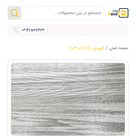
06142537436
صفحه اصلی
/
کفپوش PVC کد 203