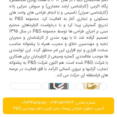
دفتر ساختمانی P&S در سال 1392 با همت زوجی متخصص،
پگاه اکرمی (کارشناسی ارشد معماری) و سروش سرایی زاده
(کارشناسی عمران) تاسیس و با انجام طراحی های واحد های
مسکونی و تجاری آغاز به فعالیت کرد. مجموعه P&S به
تدریج گسترش پیدا کرد و با درخواست کارفرماهای محترم
مبنی بر اجرای طراحی ها توسط مجموعه P&S در سال 1395
تصمیم گرفته شد تا با بهره مندی از کارشناسان و مجریان
نخبه و مهندسین خلاق و مجرب، همراه با پشتوانه مناسب
سخت افزاری و نرم افزاری این امر محقق گردد. این توانمندی
ها موجب علاقمندی گستره وسیعی از کارفرمایان برای همکاری
با شرکت P&S شده است. هم اکنون شرکت P&S به پشتوانه
تجارب گرانبها و نیروی انسانی کارآمد با افق فعالیت در عرصه
های فرامنطقه ای حرکت می کند.
شماره تماس: 06142537436 - 09166452585
آدرس: دزفول، خیابان روستا، نبش قرنی، دفتر مهندسی P&S