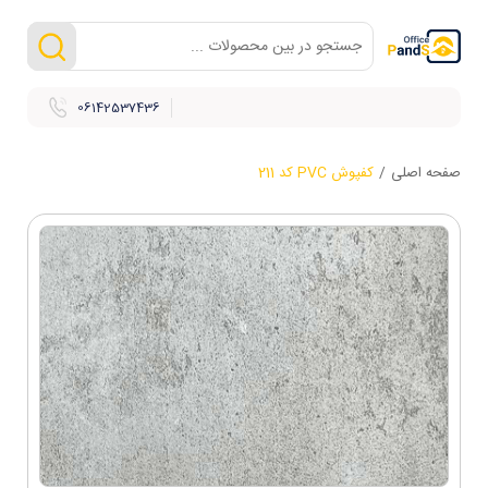
06142537436
صفحه اصلی
/
کفپوش PVC کد 211