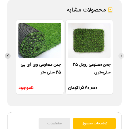
محصولات مشابه
›
‹
چمن مصنوعی رویال 25
چمن مصنوعی وی آی پی
میلی‌متری
25 میلی متر
متر
1,570,000تومان
ناموجود
توضیحات محصول
مشخصات