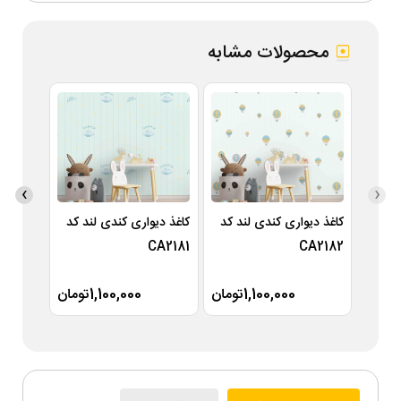
محصولات مشابه
›
‹
کاغذ دیواری کندی لند کد
کاغذ دیواری کندی لند کد
کاغذ دی
A2180
CA2181
CA2182
1,100,000تومان
1,100,000تومان