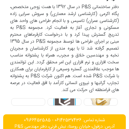
دفتر ساختمانی P&S در سال 1392 با همت زوجی متخصص،
پگاه اکرمی (کارشناسی ارشد معماری) و سروش سرایی زاده
(کارشناسی عمران) تاسیس و با انجام طراحی های واحد های
مسکونی و تجاری آغاز به فعالیت کرد. مجموعه P&S به
تدریج گسترش پیدا کرد و با درخواست کارفرماهای محترم
مبنی بر اجرای طراحی ها توسط مجموعه P&S در سال 1395
تصمیم گرفته شد تا با بهره مندی از کارشناسان و مجریان
نخبه و مهندسین خلاق و مجرب، همراه با پشتوانه مناسب
سخت افزاری و نرم افزاری این امر محقق گردد. این توانمندی
ها موجب علاقمندی گستره وسیعی از کارفرمایان برای همکاری
با شرکت P&S شده است. هم اکنون شرکت P&S به پشتوانه
تجارب گرانبها و نیروی انسانی کارآمد با افق فعالیت در عرصه
های فرامنطقه ای حرکت می کند.
شماره تماس: 06142537436 - 09166452585
آدرس: دزفول، خیابان روستا، نبش قرنی، دفتر مهندسی P&S