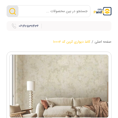
06142537436
صفحه اصلی
/
کاغذ دیواری کربن کد 10002