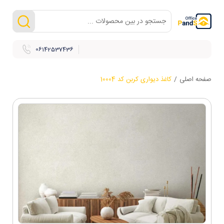
06142537436
صفحه اصلی
/
کاغذ دیواری کربن کد 10004