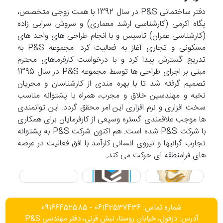
دفتر ساختمانی P&S در سال 1392 با همت زوجی متخصص،
پگاه اکرمی (کارشناسی ارشد معماری) و سروش سرایی زاده
(کارشناسی عمران) تاسیس و با انجام طراحی های واحد های
مسکونی و تجاری آغاز به فعالیت کرد. مجموعه P&S به
تدریج گسترش پیدا کرد و با درخواست کارفرماهای محترم
مبنی بر اجرای طراحی ها توسط مجموعه P&S در سال 1395
تصمیم گرفته شد تا با بهره مندی از کارشناسان و مجریان
نخبه و مهندسین خلاق و مجرب، همراه با پشتوانه مناسب
سخت افزاری و نرم افزاری این امر محقق گردد. این توانمندی
ها موجب علاقمندی گستره وسیعی از کارفرمایان برای همکاری
با شرکت P&S شده است. هم اکنون شرکت P&S به پشتوانه
تجارب گرانبها و نیروی انسانی کارآمد با افق فعالیت در عرصه
های فرامنطقه ای حرکت می کند.
شماره تماس: 06142537436 - 09166452585
آدرس: دزفول، خیابان روستا، نبش قرنی، دفتر مهندسی P&S