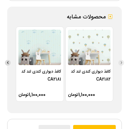
محصولات مشابه
›
‹
کاغذ دیواری کندی لند کد
کاغذ دیواری کندی لند کد
کاغذ دی
A2180
CA2181
CA2182
1,100,000تومان
1,100,000تومان