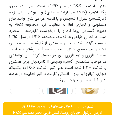
دفتر ساختمانی P&S در سال 1392 با همت زوجی متخصص،
پگاه اکرمی (کارشناسی ارشد معماری) و سروش سرایی زاده
(کارشناسی عمران) تاسیس و با انجام طراحی های واحد های
مسکونی و تجاری آغاز به فعالیت کرد. مجموعه P&S به
تدریج گسترش پیدا کرد و با درخواست کارفرماهای محترم
مبنی بر اجرای طراحی ها توسط مجموعه P&S در سال 1395
تصمیم گرفته شد تا با بهره مندی از کارشناسان و مجریان
نخبه و مهندسین خلاق و مجرب، همراه با پشتوانه مناسب
سخت افزاری و نرم افزاری این امر محقق گردد. این توانمندی
ها موجب علاقمندی گستره وسیعی از کارفرمایان برای همکاری
با شرکت P&S شده است. هم اکنون شرکت P&S به پشتوانه
تجارب گرانبها و نیروی انسانی کارآمد با افق فعالیت در عرصه
های فرامنطقه ای حرکت می کند.
شماره تماس: 06142537436 - 09166452585
آدرس: دزفول، خیابان روستا، نبش قرنی، دفتر مهندسی P&S