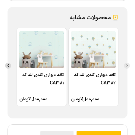
محصولات مشابه
›
‹
کاغذ دیواری کندی لند کد
کاغذ دیواری کندی لند کد
کاغذ دی
A2180
CA2181
CA2182
1,100,000تومان
1,100,000تومان