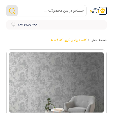
06142537436
صفحه اصلی
/
کاغذ دیواری کربن کد 10009